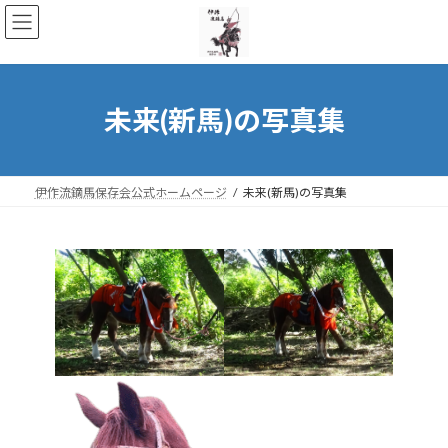
コ
ナ
ン
ビ
テ
ゲ
ン
ー
ツ
シ
へ
ョ
未来(新馬)の写真集
ス
ン
キ
に
ッ
移
プ
動
伊作流鏑馬保存会公式ホームページ
未来(新馬)の写真集